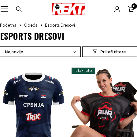
0
Početna
Odeća
Esports Dresovi
ESPORTS DRESOVI
Najnovije
Istaknuto