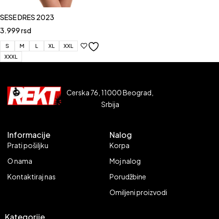
SESE DRES 2023
3.999
rsd
S
M
L
XL
XXL
XXXL
Cerska 76, 11000 Beograd,
Srbija
Informacije
Nalog
Prati pošiljku
Korpa
O nama
Moj nalog
Kontaktiraj nas
Porudžbine
Omiljeni proizvodi
Kategorije