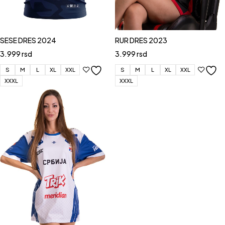
SESE DRES 2024
RUR DRES 2023
3.999
rsd
3.999
rsd
S
M
L
XL
XXL
S
M
L
XL
XXL
XXXL
XXXL