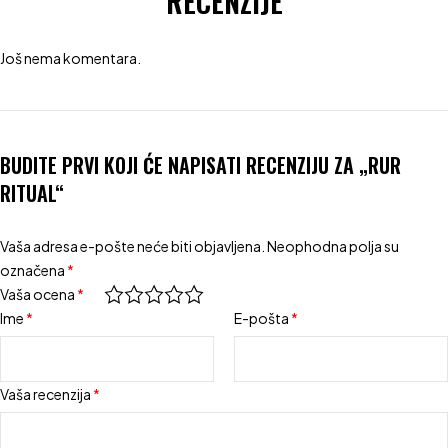
RECENZIJE
Još nema komentara.
BUDITE PRVI KOJI ĆE NAPISATI RECENZIJU ZA „RUR
RITUAL“
Vaša adresa e-pošte neće biti objavljena.
Neophodna polja su
označena
*
Vaša ocena
*
Ime
*
E-pošta
*
Vaša recenzija
*