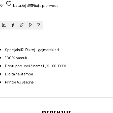
Lista želja
Pitaj o proizvodu
Specijalni RUR kroj – gejmerski stil!
100% pamuk
Dostupno u veličinama L, XL, XXL i XXXL
Digitalna štampa
Print je A3 veličine