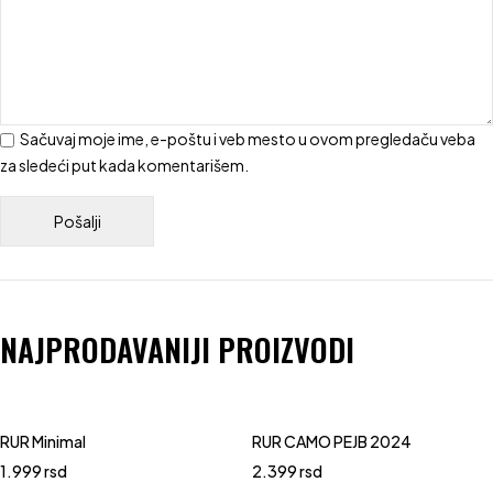
Sačuvaj moje ime, e-poštu i veb mesto u ovom pregledaču veba
za sledeći put kada komentarišem.
NAJPRODAVANIJI PROIZVODI
RUR Minimal
RUR CAMO PEJB 2024
1.999
rsd
2.399
rsd