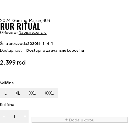
2024
,
Gaming
,
Majice
,
RUR
RUR RITUAL
0 Reviews
Napiši recenziju
Šifra proizvoda
202016-1-4-1
Dostupnost
Dostupno za avansnu kupovinu
2.399
rsd
Veličina
L
XL
XXL
XXXL
Količina
Dodaj u korpu