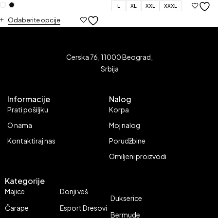
L
XL
XXL
XXXL
Odaberite opcije
Cerska 76, 11000 Beograd,
Srbija
Informacije
Nalog
Prati pošiljku
Korpa
O nama
Moj nalog
Kontaktiraj nas
Porudžbine
Omiljeni proizvodi
Kategorije
Majice
Donji veš
Dukserice
Čarape
Esport Dresovi
Bermude