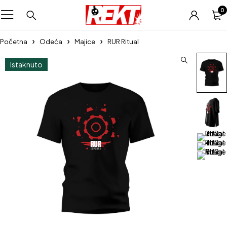
0
Početna
Odeća
Majice
RUR Ritual
Istaknuto