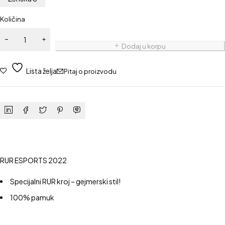
Količina
Dodaj u korpu
Lista želja
Pitaj o proizvodu
RUR ESPORTS 2022
Specijalni RUR kroj – gejmerski stil!
100% pamuk