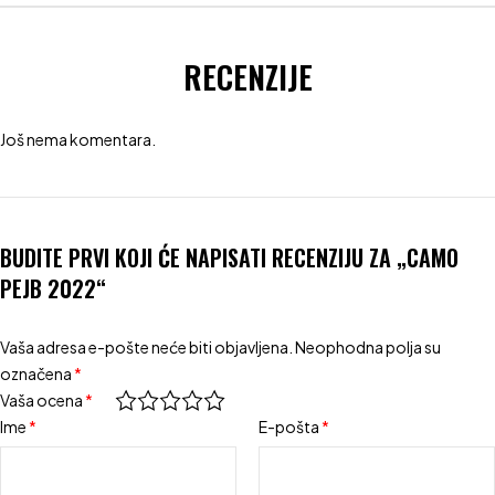
RECENZIJE
Još nema komentara.
BUDITE PRVI KOJI ĆE NAPISATI RECENZIJU ZA „CAMO
PEJB 2022“
Vaša adresa e-pošte neće biti objavljena.
Neophodna polja su
označena
*
Vaša ocena
*
Ime
*
E-pošta
*