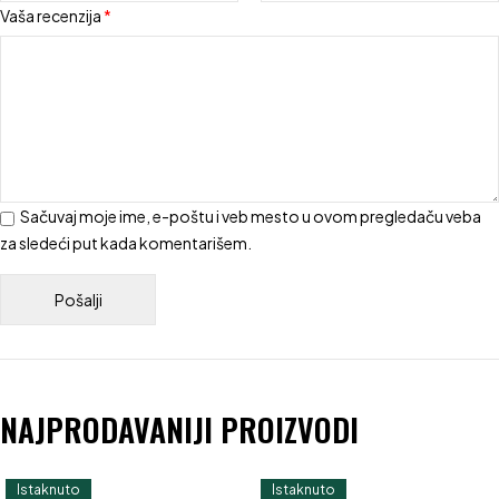
Vaša recenzija
*
Sačuvaj moje ime, e-poštu i veb mesto u ovom pregledaču veba
za sledeći put kada komentarišem.
NAJPRODAVANIJI PROIZVODI
Istaknuto
Istaknuto