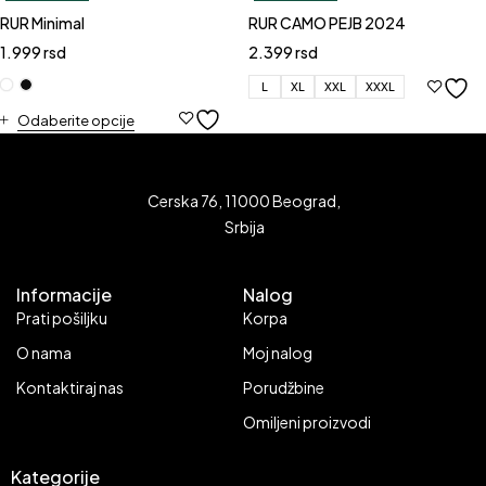
RUR Minimal
RUR CAMO PEJB 2024
1.999
rsd
2.399
rsd
L
XL
XXL
XXXL
Odaberite opcije
Cerska 76, 11000 Beograd,
Srbija
Informacije
Nalog
Prati pošiljku
Korpa
O nama
Moj nalog
Kontaktiraj nas
Porudžbine
Omiljeni proizvodi
Kategorije