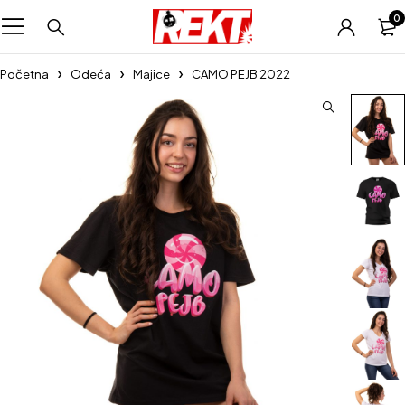
0
Početna
Odeća
Majice
CAMO PEJB 2022