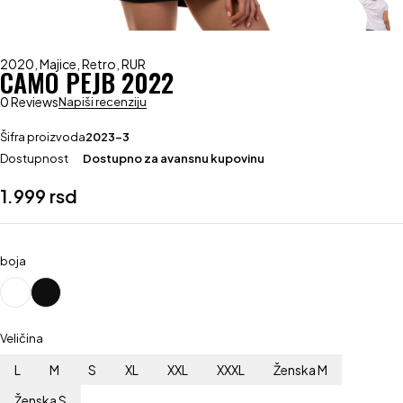
2020
,
Majice
,
Retro
,
RUR
CAMO PEJB 2022
0 Reviews
Napiši recenziju
Šifra proizvoda
2023-3
Dostupnost
Dostupno za avansnu kupovinu
1.999
rsd
boja
Veličina
L
M
S
XL
XXL
XXXL
Ženska M
Ženska S