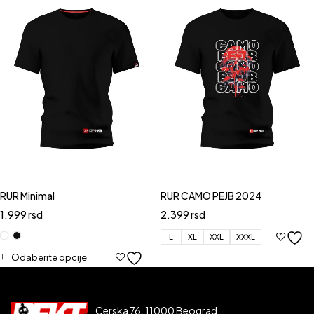
RUR Minimal
RUR CAMO PEJB 2024
1.999
rsd
2.399
rsd
L
XL
XXL
XXXL
Odaberite opcije
Cerska 76, 11000 Beograd,