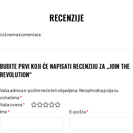
RECENZIJE
Još nema komentara.
BUDITE PRVI KOJI ĆE NAPISATI RECENZIJU ZA „JOIN THE
REVOLUTION“
Vaša adresa e-pošte neće biti objavljena.
Neophodna polja su
označena
*
Vaša ocena
*
Ime
*
E-pošta
*