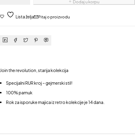
Dodaj u korpu
Lista želja
Pitaj o proizvodu
Join the revolution, starija kolekcija
Specijalni RUR kroj – gejmerski stil!
100% pamuk
Rok za isporuke majica iz retro kolekcije je 14 dana.