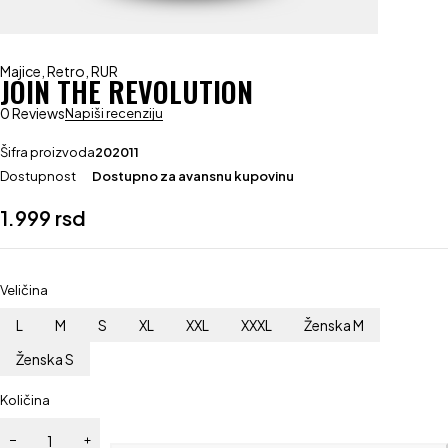
Majice
,
Retro
,
RUR
JOIN THE REVOLUTION
0 Reviews
Napiši recenziju
Šifra proizvoda
202011
Dostupnost
Dostupno za avansnu kupovinu
1.999
rsd
Veličina
L
M
S
XL
XXL
XXXL
Ženska M
Ženska S
Količina