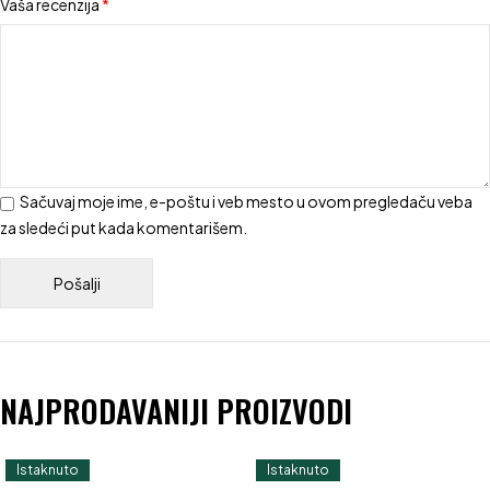
Vaša recenzija
*
Sačuvaj moje ime, e-poštu i veb mesto u ovom pregledaču veba
za sledeći put kada komentarišem.
NAJPRODAVANIJI PROIZVODI
Istaknuto
Istaknuto