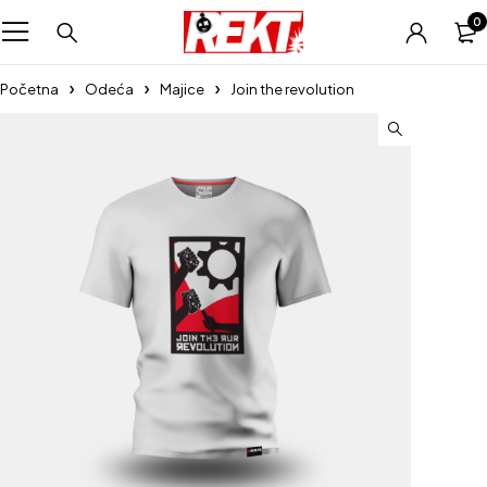
0
Početna
Odeća
Majice
Join the revolution