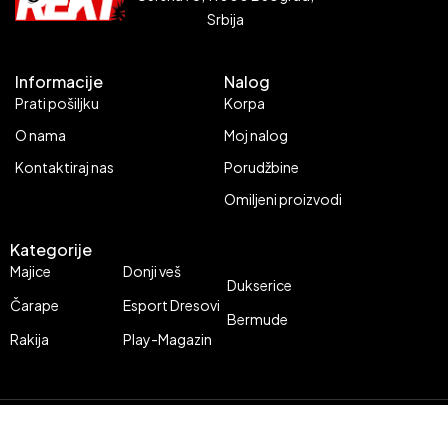
Srbija
Informacije
Nalog
Prati pošiljku
Korpa
O nama
Moj nalog
Kontaktiraj nas
Porudžbine
Omiljeni proizvodi
Kategorije
Majice
Donji veš
Dukserice
Čarape
Esport Dresovi
Bermude
Rakija
Play-Magazin
© REKT. Sva prava zadržana