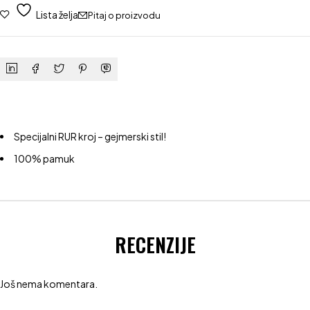
Lista želja
Pitaj o proizvodu
Specijalni RUR kroj – gejmerski stil!
100% pamuk
RECENZIJE
Još nema komentara.