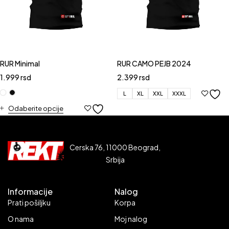
RUR Minimal
RUR CAMO PEJB 2024
1.999
rsd
2.399
rsd
L
XL
XXL
XXXL
Odaberite opcije
Cerska 76, 11000 Beograd,
Srbija
Informacije
Nalog
Prati pošiljku
Korpa
O nama
Moj nalog