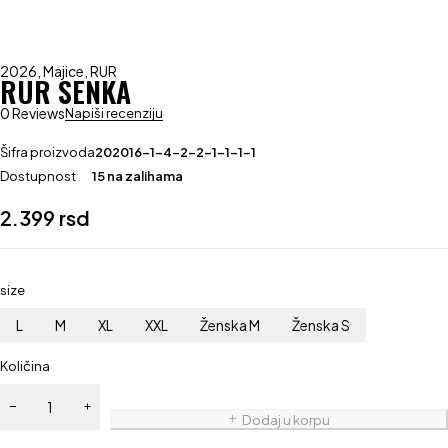
2026
,
Majice
,
RUR
RUR SENKA
0 Reviews
Napiši recenziju
Šifra proizvoda
202016-1-4-2-2-1-1-1-1
Dostupnost
15 na zalihama
2.399
rsd
size
L
M
XL
XXL
Ženska M
Ženska S
Količina
Dodaj u korpu