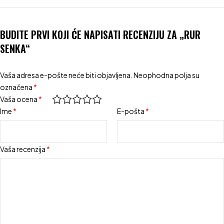
BUDITE PRVI KOJI ĆE NAPISATI RECENZIJU ZA „RUR
SENKA“
Vaša adresa e-pošte neće biti objavljena.
Neophodna polja su
označena
*
Vaša ocena
*
Ime
*
E-pošta
*
Vaša recenzija
*