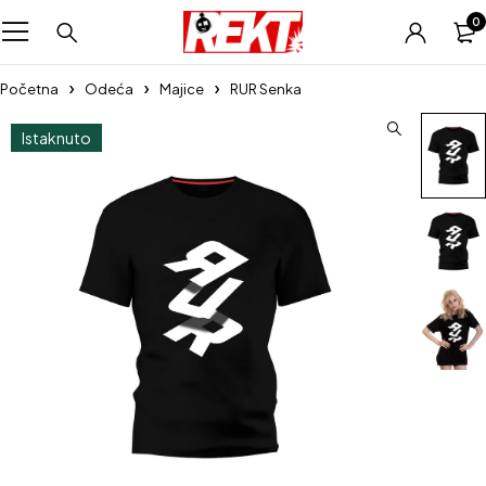
0
Početna
Odeća
Majice
RUR Senka
Istaknuto