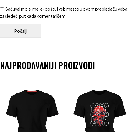
Sačuvaj moje ime, e-poštu i veb mesto u ovom pregledaču veba
za sledeći put kada komentarišem.
NAJPRODAVANIJI PROIZVODI